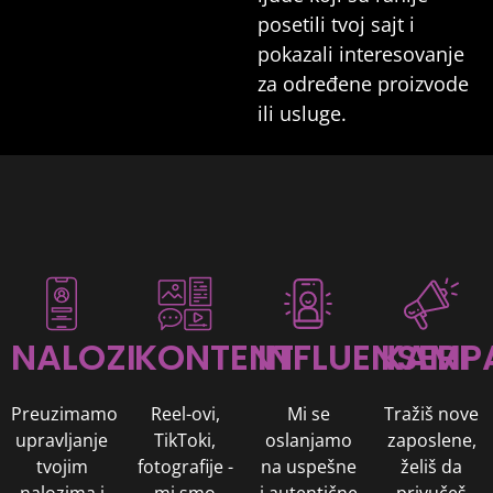
posetili tvoj sajt i
pokazali interesovanje
za određene proizvode
ili usluge.
NALOZI
KONTENT
INFLUENSERI
KAMP
Preuzimamo
Reel-ovi,
Mi se
Tražiš nove
upravljanje
TikToki,
oslanjamo
zaposlene,
tvojim
fotografije -
na uspešne
želiš da
nalozima i
mi smo
i autentične
privučeš