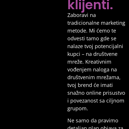
klijenti.
Zaboravi na
tradicionalne marketing
metode. Mi ćemo te
odvesti tamo gde se
nalaze tvoj potencijalni
kupci – na društvene
mreže. Kreativnim
vođenjem naloga na
društvenim mrežama,
tvoj brend će imati
snažno online prisustvo
i povezanost sa ciljnom
grupom.
Ne samo da pravimo
detaljan plan objava za