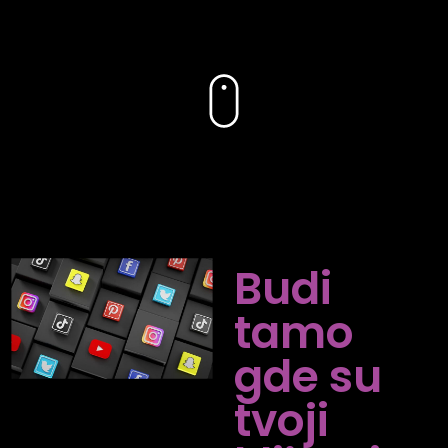
Budi
tamo
gde su
tvoji