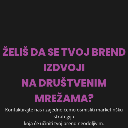
ŽELIŠ DA SE TVOJ BREND
IZDVOJI
NA DRUŠTVENIM
MREŽAMA?
Kontaktirajte nas i zajedno ćemo osmisliti marketinšku
strategiju
koja će učiniti tvoj brend neodoljivim.