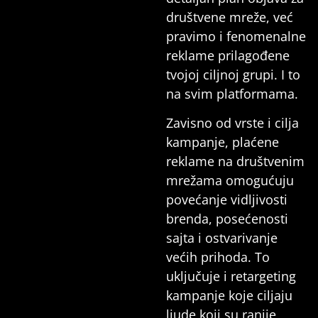
društvene mreže, već
pravimo i fenomenalne
reklame prilagođene
tvojoj ciljnoj grupi. I to
na svim platformama.
Zavisno od vrste i cilja
kampanje, plaćene
reklame na društvenim
mrežama omogućuju
povećanje vidljivosti
brenda, posećenosti
sajta i ostvarivanje
većih prihoda. To
uključuje i retargeting
kampanje koje ciljaju
ljude koji su ranije