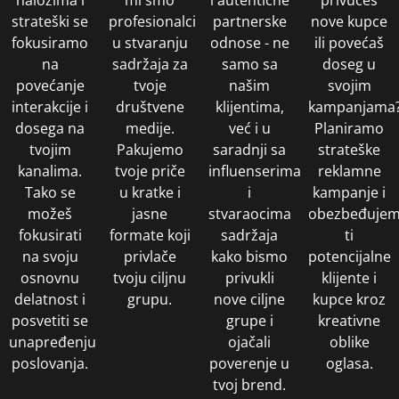
strateški se
profesionalci
partnerske
nove kupce
fokusiramo
u stvaranju
odnose - ne
ili povećaš
na
sadržaja za
samo sa
doseg u
povećanje
tvoje
našim
svojim
interakcije i
društvene
klijentima,
kampanjama
dosega na
medije.
već i u
Planiramo
tvojim
Pakujemo
saradnji sa
strateške
kanalima.
tvoje priče
influenserima
reklamne
Tako se
u kratke i
i
kampanje i
možeš
jasne
stvaraocima
obezbeđuje
fokusirati
formate koji
sadržaja
ti
na svoju
privlače
kako bismo
potencijalne
osnovnu
tvoju ciljnu
privukli
klijente i
delatnost i
grupu.
nove ciljne
kupce kroz
posvetiti se
grupe i
kreativne
unapređenju
ojačali
oblike
poslovanja.
poverenje u
oglasa.
tvoj brend.