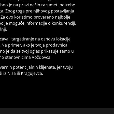
bno je na pravi način razumeti potrebe
ekta. Zbog toga pre njihovog postavljanja
 Za ovo koristimo provereno najbolje
jbolje moguće informacije o konkurenciji,
nji.
va i targetiranje na osnovu lokacije,
 Na primer, ako je tvoja prodavnica
o je da se tvoj oglas prikazuje samo u
samo stanovnicima Voždovca.
varnih potencijalnih klijenata, jer tvoju
 iz Niša ili Kragujevca.