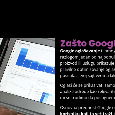
Zašto Googl
Google oglašavanje
ti omog
razlogom jedan od najpopular
proizvod ili uslugu prikazuj
pravilno optimizovanje oglas
posetilac, tvoj sajt veoma l
Oglasi će se prikazivati sam
analize odrede kao relevantn
mi se trudimo da postignem
Osnovna prednost Google og
korisniku koji to već traži
,