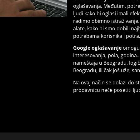
oglašavanja. Međutim, potre
ljudi kako bi oglasi imali ef
radimo obimno istraživanje.
alate, kako bi smo dobili na
potrebama korisnika i potraž
Google oglašavanje
omoguća
interesovanja, pola, godina…
nameštaja u Beogradu, logičn
Beogradu, ili čak još uže, 
Na ovaj način se dolazi do st
prodavnicu neće posetiti ljudi