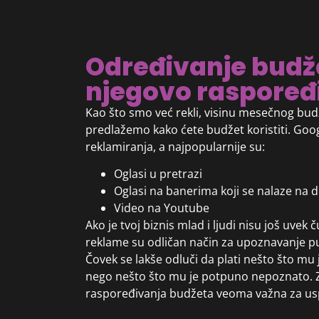
Određivanje budže
njegovo raspoređ
Kao što smo već rekli, visinu mesečnog bud
predlažemo kako ćete budžet koristiti. Goog
reklamiranja, a najpopularnije su:
Oglasi u pretrazi
Oglasi na banerima koji se nalaze na 
Video na Youtube
Ako je tvoj biznis mlad i ljudi nisu još uvek 
reklame su odličan način za upoznavanje p
Čovek se lakše odluči da plati nešto što mu j
nego nešto što mu je potpuno nepoznato. Za
raspoređivanja budžeta veoma važna za us