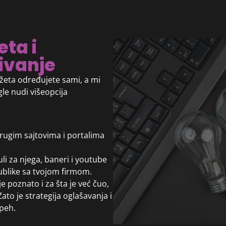
ta i
ivanje
žeta određujete sami, a mi
le nudi višeopcija
drugim sajtovima i portalima
čuli za njega, baneri i youtube
ublike sa tvojom firmom.
e poznato i za šta je već čuo,
to je strategija oglašavanja i
peh.