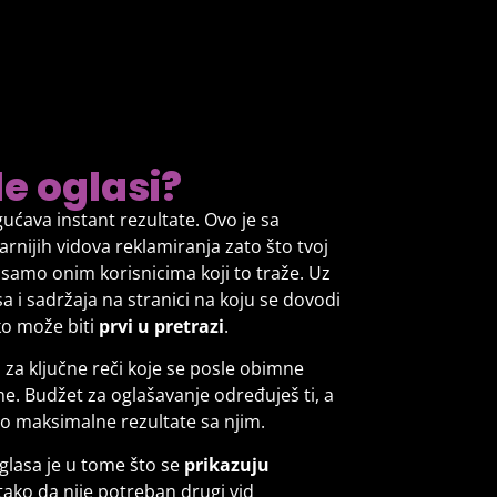
e oglasi?
ućava instant rezultate. Ovo je sa
nijih vidova reklamiranja zato što tvoj
e samo onim korisnicima koji to traže. Uz
a i sadržaja na stranici na koju se dovodi
ako može biti
prvi u pretrazi
.
o za ključne reči koje se posle obimne
e. Budžet za oglašavanje određuješ ti, a
o maksimalne rezultate sa njim.
lasa je u tome što se
prikazuju
 tako da nije potreban drugi vid