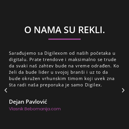
O NAMA SU REKLI.
Sarađujemo sa Digilexom od naših početaka u
digitalu. Prate trendove i maksimalno se trude
da svaki naš zahtev bude na vreme odrađen. Ko
želi da bude lider u svojoj branši i uz to da
bude okružen vrhunskim timom koji uvek zna
šta radi naša preporuka je samo Digilex.
Dejan Pavlović
Vlasnik Bebomanija.com