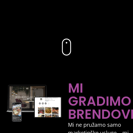
MI
GRADIMO
BRENDOVE
Mi ne pružamo samo
marketinške usluge – mi