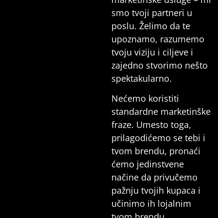
smo tvoji partneri u
poslu. Želimo da te
upoznamo, razumemo
tvoju viziju i ciljeve i
zajedno stvorimo nešto
spektakularno.
Nećemo koristiti
standardne marketinške
fraze. Umesto toga,
prilagodićemo se tebi i
tvom brendu, pronaći
ćemo jedinstvene
načine da privučemo
pažnju tvojih kupaca i
učinimo ih lojalnim
tvom brendu.