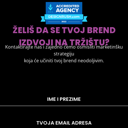
ŽELIŠ DA SE TVOJ BREND
IZDVOJI NA TRŽIŠTU?
Kontaktirajte nas i zajedno ćemo osmisliti marketinšku
strategiju
koja će učiniti tvoj brend neodoljivim.